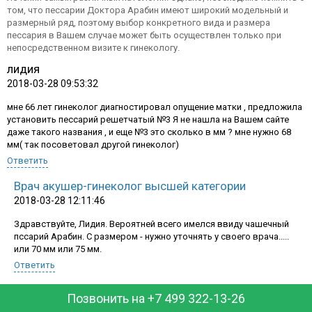
том, что пессарии Доктора Арабин имеют широкий модельный и
размерный ряд, поэтому выбор конкретного вида и размера
пессария в Вашем случае может быть осуществлен только при
непосредственном визите к гинекологу.
лидия
2018-03-28 09:53:32
мне 66 лет гинеколог диагностировал опущение матки , предложила
установить пессарий решетчатый №3 Я не нашла на Вашем сайте
даже такого названия , и еще №3 это сколько в мм ? мне нужно 68
мм( так посоветовал другой гинеколог)
Ответить
Врач акушер-гинеколог высшей категории
2018-03-28 12:11:46
Здравствуйте, Лидия. Вероятней всего имелся ввиду чашечный
График работы:
пссарий Арабин. С размером - нужно уточнять у своего врача.....
или 70 мм или 75 мм.
пн-пт: 10.00-18.00, сб-вс: выходной
Ответить
+7 499 322 13 26
Позвонить на +7 499 322-13-26
Заказать обратный звонок
Людмила