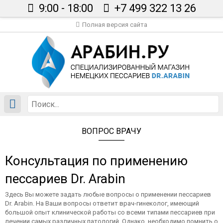
9:00 - 18:00
+7 499 322 13 26
Полная версия сайта
Главная
Каталог
Сертификаты
Вопрос врачу
Статьи
ВОПРОС ВРАЧУ
Доставка
Контакты
Консультация по применению
В корзине пусто
пессариев Dr. Arabin
Здесь Вы можете задать любые вопросы о применении пессариев
Dr. Arabin. На Ваши вопросы ответит врач-гинеколог, имеющий
большой опыт клинической работы со всеми типами пессариев при
лечении самых различных патологий. Однако, необходимо помнить о