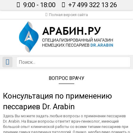
9:00 - 18:00
+7 499 322 13 26
Полная версия сайта
Главная
Каталог
Сертификаты
Вопрос врачу
Статьи
ВОПРОС ВРАЧУ
Доставка
Контакты
Консультация по применению
В корзине пусто
пессариев Dr. Arabin
Здесь Вы можете задать любые вопросы о применении пессариев
Dr. Arabin. На Ваши вопросы ответит врач-гинеколог, имеющий
большой опыт клинической работы со всеми типами пессариев при
лечении самых различных патологий. Однако, необходимо помнить о