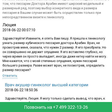
том, что пессарии Доктора Арабин имеют широкий модельный и
размерный ряд, поэтому выбор конкретного вида и размера
пессария в Вашем случае может быть осуществлен только при
непосредственном визите к гинекологу.
Люция
2018-06-22 00:07:10
Здравствуйте! Извините, я опять Вам пишу. Я пришла к гинекологу
узнать размер кубического пессария доктора Арабин. Врач, не
прсмотрев меня, сказала, что нужен 2 размер. Я его приобрела. Но
он совершенно не держит опущение. Я его вставляю глубоко, но
через время он просто выпадает, иногда даже нитку найти не могу.
Мне кажется, что с моей степенью опущения, нужен пессарий
большего размера. Разве может врач, не посмотрев, определить
размер пессария?
Ответить
График работы:
Врач акушер-гинеколог высшей категории
пн-пт: 10.00-18.00, сб-вс: выходной
2018-06-22 18:50:36
+7 499 322 13 26
Здравствуйте, Люция. Я могу только сделать вывод, что врач, к
которому вы обратились некомпетентен в этом вопросе.
Позвонить на +7 499 322-13-26
Заказать обратный звонок
Определить размер пессария можно только после осмотра с
помощью зеркал и некоторых измерений, либо используя