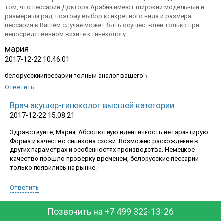
том, что пессарии Доктора Арабин имеют широкий модельный и
размерный ряд, поэтому выбор конкретного вида и размера
пессария в Вашем случае может быть осуществлен только при
непосредственном визите к гинекологу.
мария
2017-12-22 10:46:01
белорусскийпессарий полный аналог вашего ?
Ответить
Врач акушер-гинеколог высшей категории
2017-12-22 15:08:21
Здравствуйте, Мария. Абсолютную идентичность не гарантирую.
Форма и качество силикона схожи. Возможно расхождение в
других параметрах и особенностях производства. Немецкое
качество прошло проверку временем, белорусские пессарии
График работы:
только появились на рынке.
пн-пт: 10.00-18.00, сб-вс: выходной
Ответить
+7 499 322 13 26
Позвонить на +7 499 322-13-26
Заказать обратный звонок
галина