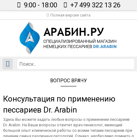
9:00 - 18:00
+7 499 322 13 26
Полная версия сайта
Главная
Каталог
Сертификаты
Вопрос врачу
Статьи
ВОПРОС ВРАЧУ
Доставка
Контакты
Консультация по применению
В корзине пусто
пессариев Dr. Arabin
Здесь Вы можете задать любые вопросы о применении пессариев
Dr. Arabin. На Ваши вопросы ответит врач-гинеколог, имеющий
большой опыт клинической работы со всеми типами пессариев при
лечении самых различных патологий. Однако, необходимо помнить о