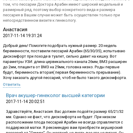
том, что пессарии Доктора Арабин имеют широкий модельный и
размерный ряд, поэтому выбор конкретного вида и размера
пессария в Вашем случае может быть осуществлен только при
непосредственном визите к гинекологу.
Анастасия
2017-11-14 19:31:24
Добрый день! Помогите подобрать нужный размер. 20 недель
беременности, поставили пессарий Арабин (65/30/35), испытываю
дискомфорт при походе в туалет, сильно давит на кишку. Вот
параметры УЗИ: длина цервикального канала 26мм, ВМЗ расширен
до 2мм, плацента от ВМЗ на 29мм, головка низко. Роды первые
будут, беременость вторая( первая беременность прерывание).
Хочу заказать другой пессарий, чтоб не было такого дискомфорта.
Ответить
Врач акушер-гинеколог высшей категории
График работы:
2017-11-14 20:02:51
пн-пт: 10.00-18.00, сб-вс: выходной
Здравствуйте, Анастасия. Вас должен подойти размер 65/21/32
+7 499 322 13 26
мм. Однако не факт, что дискомфорта не будет. При низком
расположении плода пессарий Арабин не всегда справляется с
Заказать обратный звонок
поддержкой матки. Я рекомендую вам приобрести акушерский
пессарий от "Симург". Он жесткий, но пусть вас это не пугает. Он