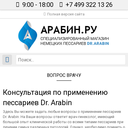
9:00 - 18:00
+7 499 322 13 26
Полная версия сайта
Главная
Каталог
Сертификаты
Вопрос врачу
Статьи
ВОПРОС ВРАЧУ
Доставка
Контакты
Консультация по применению
В корзине пусто
пессариев Dr. Arabin
Здесь Вы можете задать любые вопросы о применении пессариев
Dr. Arabin. На Ваши вопросы ответит врач-гинеколог, имеющий
большой опыт клинической работы со всеми типами пессариев при
лечении самых различных патологий. Однако, необходимо помнить о