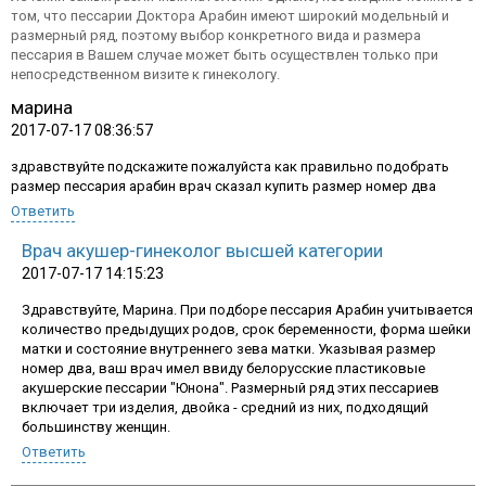
том, что пессарии Доктора Арабин имеют широкий модельный и
размерный ряд, поэтому выбор конкретного вида и размера
пессария в Вашем случае может быть осуществлен только при
непосредственном визите к гинекологу.
марина
2017-07-17 08:36:57
здравствуйте подскажите пожалуйста как правильно подобрать
размер пессария арабин врач сказал купить размер номер два
Ответить
Врач акушер-гинеколог высшей категории
2017-07-17 14:15:23
Здравствуйте, Марина. При подборе пессария Арабин учитывается
количество предыдущих родов, срок беременности, форма шейки
матки и состояние внутреннего зева матки. Указывая размер
График работы:
номер два, ваш врач имел ввиду белорусские пластиковые
акушерские пессарии "Юнона". Размерный ряд этих пессариев
пн-пт: 10.00-18.00, сб-вс: выходной
включает три изделия, двойка - средний из них, подходящий
+7 499 322 13 26
большинству женщин.
Ответить
Заказать обратный звонок