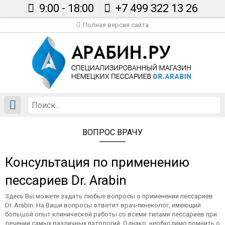
9:00 - 18:00
+7 499 322 13 26
Полная версия сайта
Главная
Каталог
Сертификаты
Вопрос врачу
Статьи
ВОПРОС ВРАЧУ
Доставка
Контакты
Консультация по применению
В корзине пусто
пессариев Dr. Arabin
Здесь Вы можете задать любые вопросы о применении пессариев
Dr. Arabin. На Ваши вопросы ответит врач-гинеколог, имеющий
большой опыт клинической работы со всеми типами пессариев при
лечении самых различных патологий. Однако, необходимо помнить о