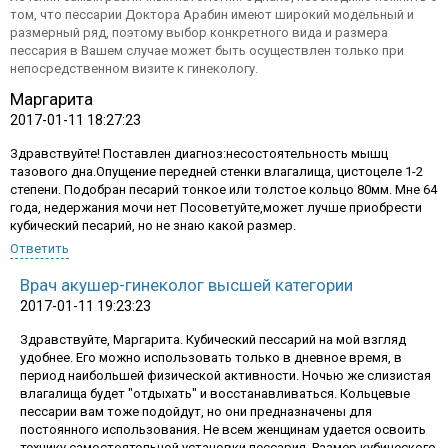
том, что пессарии Доктора Арабин имеют широкий модельный и
размерный ряд, поэтому выбор конкретного вида и размера
пессария в Вашем случае может быть осуществлен только при
непосредственном визите к гинекологу.
Маргарита
2017-01-11 18:27:23
Здравствуйте! Поставлен диагноз:несостоятельность мышц
тазового дна.Опущение передней стенки влагалища, цистоцеле 1-2
степени. Подобран песарий тонкое или толстое кольцо 80мм. Мне 64
года, недержания мочи нет Посоветуйте,может лучше приобрести
кубический песарий, но не знаю какой размер.
Ответить
Врач акушер-гинеколог высшей категории
2017-01-11 19:23:23
График работы:
Здравствуйте, Маргарита. Кубический пессарий на мой взгляд
удобнее. Его можно использовать только в дневное время, в
пн-пт: 10.00-18.00, сб-вс: выходной
период наибольшей физической активности. Ночью же слизистая
+7 499 322 13 26
влагалища будет "отдыхать" и восстанавливаться. Кольцевые
пессарии вам тоже подойдут, но они предназначены для
Заказать обратный звонок
постоянного использования. Не всем женщинам удается освоить
технику самостоятельной установки пессария. Размер кубического