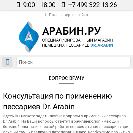
9:00 - 18:00
+7 499 322 13 26
Полная версия сайта
Главная
Каталог
Сертификаты
Вопрос врачу
Статьи
ВОПРОС ВРАЧУ
Доставка
Контакты
Консультация по применению
В корзине пусто
пессариев Dr. Arabin
Здесь Вы можете задать любые вопросы о применении пессариев
Dr. Arabin. На Ваши вопросы ответит врач-гинеколог, имеющий
большой опыт клинической работы со всеми типами пессариев при
лечении самых различных патологий. Однако, необходимо помнить о