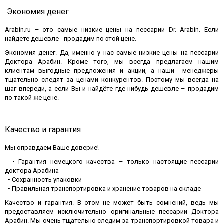
Экономия денег
Arabin.ru – это самые низкие цены на пессарии Dr. Arabin. Если
найдете дешевле - продадим по этой цене.
Экономия денег. Да, именно у нас самые низкие цены на пессарии
Доктора Арабин. Кроме того, мы всегда предлагаем нашим
клиентам выгодные предложения и акции, а наши менеджеры
тщательно следят за ценами конкурентов. Поэтому мы всегда на
шаг впереди, а если Вы и найдёте где-нибудь дешевле – продадим
по такой же цене.
Качество и гарантия
Мы оправдаем Ваше доверие!
• Гарантия немецкого качества – только настоящие пессарии
График работы:
доктора Арабина
пн-пт: 10.00-18.00, сб-вс: выходной
• Сохранность упаковки
• Правильная транспортировка и хранение товаров на складе
+7 499 322 13 26
Качество и гарантия. В этом не может быть сомнений, ведь мы
предоставляем исключительно оригинальные пессарии Доктора
Заказать обратный звонок
Арабин. Мы очень тщательно следим за транспортировкой товара и